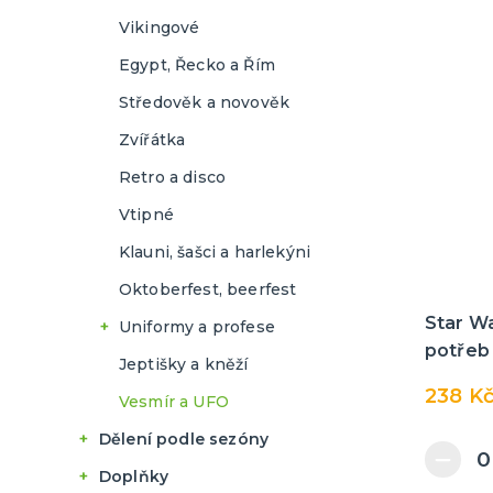
Pravěk
Pohádky
Vikingové
Retro a disco
Pravěk
Egypt, Řecko a Řím
Santice a elfky
Retro a disco
Středověk a novověk
Středověk a novověk
Santa Claus a elfové
Zvířátka
Uniformy a profese
Středověk a novověk
Retro a disco
Vtipné
Uniformy a profese
Vtipné
Zombie
Vtipné
Klauni, šašci a harlekýni
Zvířátka
Zombie
Oktoberfest, beerfest
Čarodějky a čarodějnice
Zvířátka
Star W
Uniformy a profese
Morphsuity
Obleky
potřeb
Doktoři a zdravotní
Jeptišky a kněží
sestřičky
Sexy kostýmy
Morphsuity
238 K
Vesmír a UFO
Policisté a policistky
Poslední zvonění
Poslední zvonění
Dělení podle sezóny
Vojáci a vojačky
Dětské letní tábory
Doplňky
Francouzské pokojské