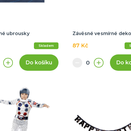
né ubrousky
Závěsné vesmírné dek
87 Kč
Skladem
Do košíku
Do k