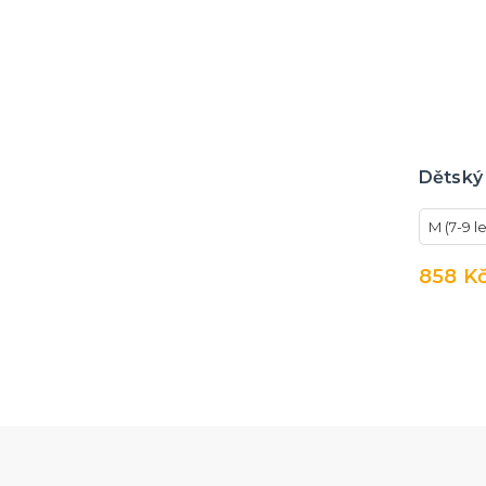
Dětský
M (7-9 le
858 K