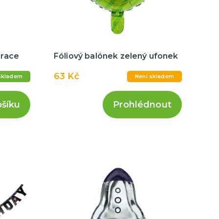
orace
Fóliový balónek zelený ufonek
63 Kč
Skladem
Není skladem
ošíku
Prohlédnout