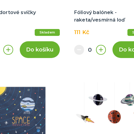
dortové svíčky
Fóliový balónek -
raketa/vesmírná loď
111 Kč
Skladem
Do košíku
Do k