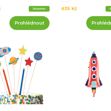
č
635 Kč
Skladem
Prohlédnout
Prohléd