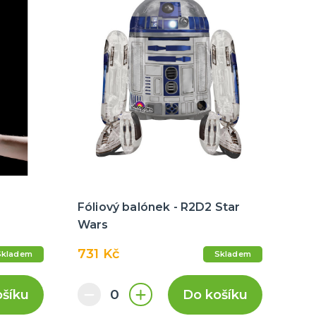
Fóliový balónek - R2D2 Star
Wars
731 Kč
Skladem
Skladem
ošíku
Do košíku