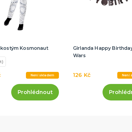
 kostým Kosmonaut
Girlanda Happy Birthday
Wars
t)
č
126 Kč
Není skladem
Není 
Prohlédnout
Prohléd