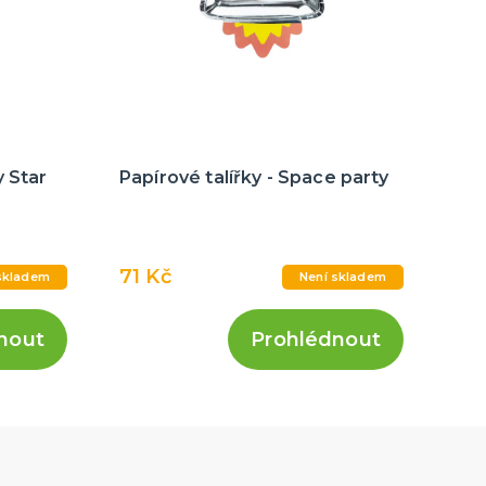
 Star
Papírové talířky - Space party
71 Kč
skladem
Není skladem
nout
Prohlédnout