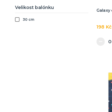
Safari
Velikost balónku
Červená
Vousy a knírky
Galaxy 
Párty v oblacích
Modrá
Brýle
30 cm
Piráti
Zelená
Umělé řasy
198 Kč
Indiáni a kovbojové
Černá
Kravaty, motýlky, kšandy
Námořníci
Fialová
Stříbrná
Zlatá
Puntíky a proužky