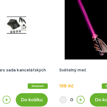
ars sada kancelářských
Světelný meč
č
198 Kč
Skladem
Do košíku
Do k