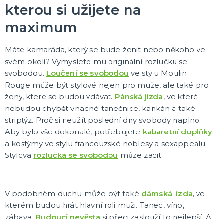
kterou si užijete na
maximum
Máte kamaráda, který se bude ženit nebo někoho ve
svém okolí? Vymyslete mu originální rozlučku se
svobodou.
Loučení se svobodou
ve stylu Moulin
Rouge může být stylové nejen pro muže, ale také pro
ženy, které se budou vdávat.
Pánská jízda
, ve které
nebudou chybět vnadné tanečnice, kankán a také
striptýz. Proč si neužít poslední dny svobody naplno.
Aby bylo vše dokonalé, potřebujete
kabaretní doplňky
a kostýmy ve stylu francouzské noblesy a sexappealu.
Stylová
rozlučka se svobodou
může začít.
V podobném duchu může být také
dámská jízda
, ve
kterém budou hrát hlavní roli muži. Tanec, víno,
zábava.
Budoucí nevěsta
si přeci zaslouží to nejlepší. A