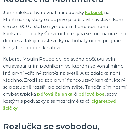
Punčochy a punčocháče
Sukně a spodničky
Jen málokdo by neznal francouzský
kabaret
na
Péřová boa
Šperky
Havajské věnce
Pompony pro roztleskávačky
Pláště
Rohy
Křídla
Hole, hůlky a košťata
Doplňky do ruky
Zbraně, brnění a helmy
Sety s doplňky
Další doplňky
Barevné kontaktní čočky
Žertíčky
Nafukovací doplňky
Boty
Klobouky a pokrývky hlavy
Paruky
Masky a škrabošky
Barvy a líčidla
Zranění, rány a jizvy
Čelenky a korunky
Spreje na tělo a vlasy
Zuby, nosy a uši
Vousy a knírky
Brýle
Umělé řasy
Kravaty, motýlky, kšandy
DALŠÍ KATEGORIE
Montmartu, který se poprvé představil návštěvníkům
v roce 1900 a stal se symbolem francouzského
ORIGINÁLNÍ DÁRKY
kankánu. Lopatky Červeného mlýna se točí naprázdno
Placky
dodnes a lákají návštěvníky na bohatý noční program,
Stolní hry a další
Hrnečky a keramika
který tento podnik nabízí.
Textil s potiskem
Dárky pro něj
Dárky pro ni
Přáníčka
Kanadské žertíky
Šerpy
Vtipné nášivky a nažehlovačky
DALŠÍ KATEGORIE
Kabaret Moulin Rouge byl od svého počátku velmi
extravagantním podnikem, ve kterém se konal mimo
PÁRTY A OSLAVY
jiné první veřejný striptýz na světě. A to zdaleka není
Balónky
všechno. Zrodil se zde první francouzský kankán, který
Girlandy, lampiony a serpentýny
se postupně rozšířil po celém světě. Tanečnicím nesmí
Konfety
Čepičky, svíčky, fontány, frkačky
Brčka
Kelímky, talířky a ubrousky
Dárkové krabičky
Helium, doplňky k balónkům
Rozlučka se svobodou
Baby shower pro budoucí maminky
Svatby
Fotokoutek
Párty pro děti
Párty pro dospělé
Napichovátka a košíčky na cupcakes
Slavnostní stolování
Ubrusy
Párty v barvách
Stuhy a mašle
Doplňky pro oslavence
Piñaty
DALŠÍ KATEGORIE
chybět typická
péřová čelenka
či
péřové boa
, sexy
kostým s podvazky a samozřejmě také
cigaretové
špičky
.
Rozlučka se svobodou,