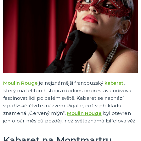
KARNEVALOVÉ KOSTÝMY
Dámské kostýmy
Pánské kostýmy
Dětské kostýmy
DĚLENÍ PODLE TÉMAT
Halloween
Čarodějnice
Mikuláš, čert a anděl
Santa Claus a elfové
20. léta, mafiáni, prohibice
Piráti
Zombie
Havaj
Kovbojové, indiáni, mexiko
Cesta kolem světa
Hippies 60. léta
Filmy a seriály
Pohádky
Pravěk
Vikingové
Egypt, Řecko a Řím
Středověk a novověk
Zvířátka
Retro a disco
Vtipné
Klauni, šašci a harlekýni
Oktoberfest, beerfest
Uniformy a profese
Jeptišky a kněží
Vesmír a UFO
DALŠÍ KATEGORIE
Moulin Rouge
je nejznámější francouzský
kabaret
,
DĚLENÍ PODLE SEZÓNY
který má letitou historii a dodnes nepřestává udivovat i
Dětské letní tábory
fascinovat lidi po celém světě. Kabaret se nachází
Vánoce
v pařížské čtvrti s názvem Pigalle, což v překladu
Silvestr
znamená „Červený mlýn“.
Moulin Rouge
byl otevřen
Valentýn
Den svatého Patrika
Halloween
Pálení čarodějnic
Gay Pride
Masopust
Mikuláš, čert, anděl
Pro sportovní fanoušky
DALŠÍ KATEGORIE
jen o pár měsíců později, než světoznámá Eiffelova věž.
DOPLŇKY
Rukavice a nehty
Kabaret na Montmartru